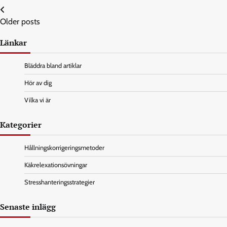
Posts
Older posts
navigation
Länkar
Bläddra bland artiklar
Hör av dig
Vilka vi är
Kategorier
Hållningskorrigeringsmetoder
Käkrelexationsövningar
Stresshanteringsstrategier
Senaste inlägg