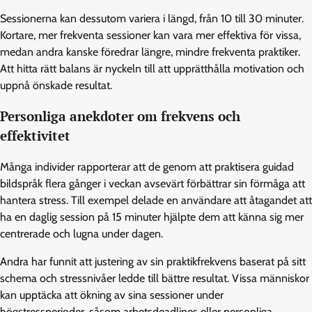
Sessionerna kan dessutom variera i längd, från 10 till 30 minuter.
Kortare, mer frekventa sessioner kan vara mer effektiva för vissa,
medan andra kanske föredrar längre, mindre frekventa praktiker.
Att hitta rätt balans är nyckeln till att upprätthålla motivation och
uppnå önskade resultat.
Personliga anekdoter om frekvens och
effektivitet
Många individer rapporterar att de genom att praktisera guidad
bildspråk flera gånger i veckan avsevärt förbättrar sin förmåga att
hantera stress. Till exempel delade en användare att åtagandet att
ha en daglig session på 15 minuter hjälpte dem att känna sig mer
centrerade och lugna under dagen.
Andra har funnit att justering av sin praktikfrekvens baserat på sitt
schema och stressnivåer ledde till bättre resultat. Vissa människor
kan upptäcka att ökning av sina sessioner under
högstressperioder, såsom arbetsdeadlines eller personliga