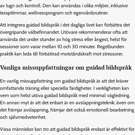
av lugn och kontroll. Den kan användas i olika miljöer, inklusive
terapitimmar, wellnessprogram och egenvårdsrutiner.
Att integrera guidad bildspråk i det dagliga livet kan förbättra det
övergripande välbefinnandet. Utövare rekommenderar ofta att
använda det under stunder av hög stress eller ångest, helst för
sessioner som varar mellan 10 och 30 minuter. Regelbunden
praktik kan leda till förbättrad motståndskraft mot stressorer.
Vanliga missuppfattningar om guidad bildspråk
En vanlig missuppfattning om guidad bildspråk är att det kräver
omfattande träning eller speciella färdigheter. I verkligheten kan
vem som helst utöva guidad bildspråk med minimal vägledning.
En annan myt är att det enbart är en avslappningsteknik; även om
det främjar avslappning, främjar det också emotionell bearbetning
och självmedvetenhet.
Vissa människor kan tro att guidad bildspråk endast är effektivt för