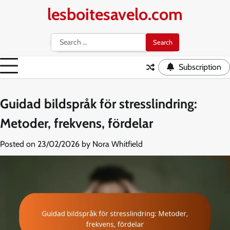
Skip
lesboitesavelo.com
to
content
Search
for:
Subscription
Guidad bildspråk för stresslindring:
Metoder, frekvens, fördelar
Posted on
23/02/2026
by
Nora Whitfield